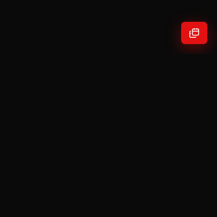
Typik Studio
Tristan DA CUNHA
Fondateur de Typik Studio.