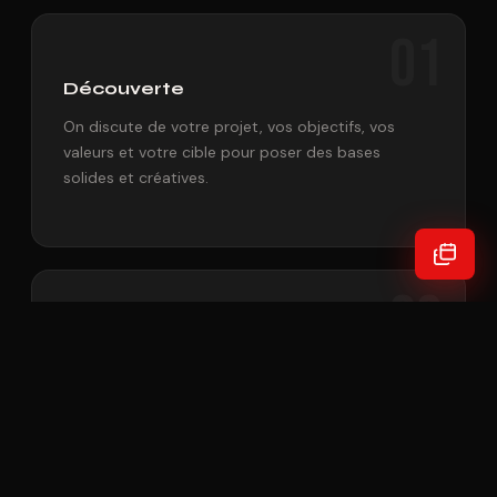
01
Découverte
On discute de votre projet, vos objectifs, vos
valeurs et votre cible pour poser des bases
solides et créatives.
02
Conception
Je travaille sur des concepts créatifs adaptés à
votre identité, avec des allers-retours et vos
retours à chaque étape.